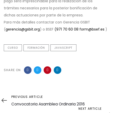
pago será imprescindible para la realización de los
trámites necesarios para la posterior bonificación de
dichas actuaciones por parte de la empresa.
Para más detalles contactar con Gerencia GSBIT
(
gerencia@gsbit.org
) o BSEF
(971 70 60 08
form@bsef.es
)
CURSO
FORMACIÓN
JAVASCRIPT
SHARE ON
Previous
PREVIOUS ARTICLE
Article
Convocatoria Asamblea Ordinaria 2016
Next
NEXT ARTICLE